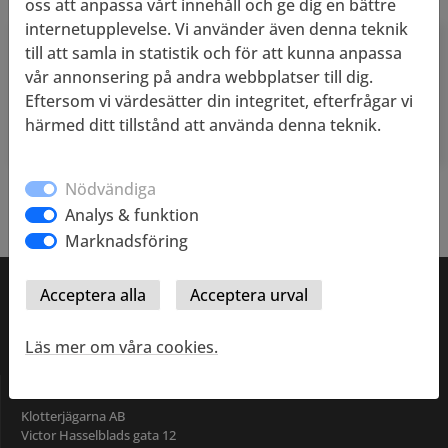
oss att anpassa vårt innehåll och ge dig en bättre
internetupplevelse. Vi använder även denna teknik
till att samla in statistik och för att kunna anpassa
Spontanansökan
vår annonsering på andra webbplatser till dig.
Du kan alltid lämna in en spontanansökan som vi
Eftersom vi värdesätter din integritet, efterfrågar vi
matchar med våra behov och möjligheter.
härmed ditt tillstånd att använda denna teknik.
Nödvändiga
Analys & funktion
Marknadsföring
Läs mer om våra cookies.
Kontaktinformation
Klotterjägarna AB
Victor Hasselblads gata 12