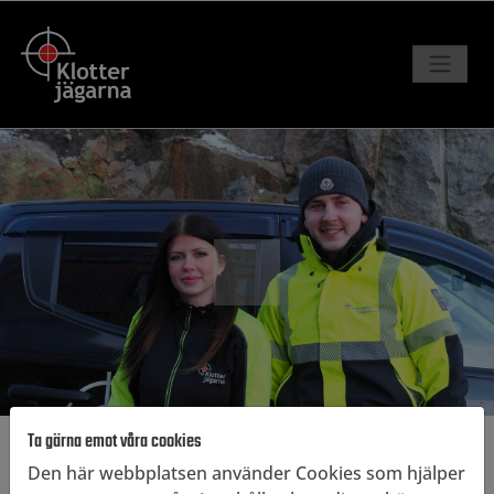
Ta gärna emot våra cookies
Är du intresserad av att arbeta hos oss?
Den här webbplatsen använder Cookies som hjälper