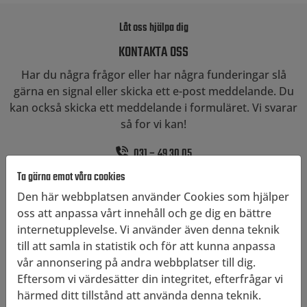
Låt oss hjälpa dig
KONTAKTA OSS
Har du några frågor eller har några funderingar slå
gärna en signal eller skicka ett e-post meddelande. Du
kan också skicka ett meddelande i formuläret. Vi svarar
så for vi kan!
031 – 49 30 05
info@klotterjagarna.se
Ta gärna emot våra cookies
Den här webbplatsen använder Cookies som hjälper
*
Obligatoriska fält
oss att anpassa vårt innehåll och ge dig en bättre
internetupplevelse. Vi använder även denna teknik
Namn
*
till att samla in statistik och för att kunna anpassa
vår annonsering på andra webbplatser till dig.
Eftersom vi värdesätter din integritet, efterfrågar vi
E-post
*
härmed ditt tillstånd att använda denna teknik.