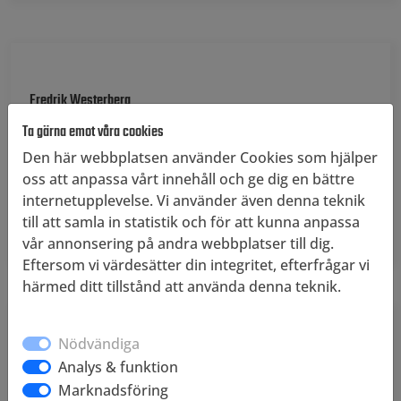
Fredrik Westerberg
Ta gärna emot våra cookies
Planeringsansvarig
Den här webbplatsen använder Cookies som hjälper
oss att anpassa vårt innehåll och ge dig en bättre
070-921 22 16
internetupplevelse. Vi använder även denna teknik
fredrik@klotterjagarna.se
till att samla in statistik och för att kunna anpassa
vår annonsering på andra webbplatser till dig.
Eftersom vi värdesätter din integritet, efterfrågar vi
härmed ditt tillstånd att använda denna teknik.
Nödvändiga
Marcus Sköld
Analys & funktion
Marknadsföring